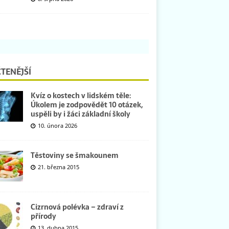
TENĚJŠÍ
Kvíz o kostech v lidském těle:
Úkolem je zodpovědět 10 otázek,
uspěli by i žáci základní školy
10. února 2026
Těstoviny se šmakounem
21. března 2015
Cizrnová polévka – zdraví z
přírody
13. dubna 2015