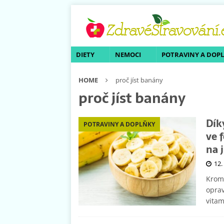
DIETY
NEMOCI
POTRAVINY A DOP
HOME
proč jíst banány
proč jíst banány
Dík
POTRAVINY A DOPLŇKY
ve 
na 
12.
Kromě
oprav
vita