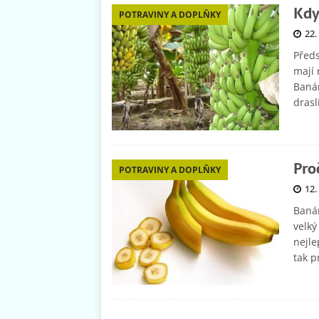
Kdy
POTRAVINY A DOPLŇKY
22.
Předs
mají 
Banán
dras
Pro
POTRAVINY A DOPLŇKY
12.
Banán
velký
nejle
tak 