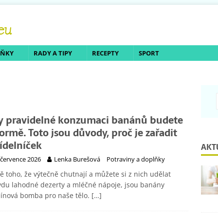
LŇKY
RADY A TIPY
RECEPTY
SPORT
y pravidelné konzumaci banánů budete
formě. Toto jsou důvody, proč je zařadit
jídelníček
AKT
 července 2026
Lenka Burešová
Potraviny a doplňky
 toho, že výtečně chutnají a můžete si z nich udělat
du lahodné dezerty a mléčné nápoje, jsou banány
mínová bomba pro naše tělo.
[…]