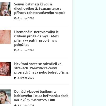
Souvislost mezi kávou a
dlouhověkostí. Seznamte se s
přínosy tohoto voňavého nápoje
8. srpna 2026
Hormonální nerovnováha je
rizikem pro tělo i mysl. Mezi
příznaky patří i problémy s
pokožkou
8. srpna 2026
Nevítaní hosté se zabydleli ve
střevech. Parazitické červy
prozradí únava nebo bolest břicha
8. srpna 2026
Domácí vlasové tonikum z
bobkového listu a heřmánku dodá
kořínkům mladistvou sílu
8. srpna 2026