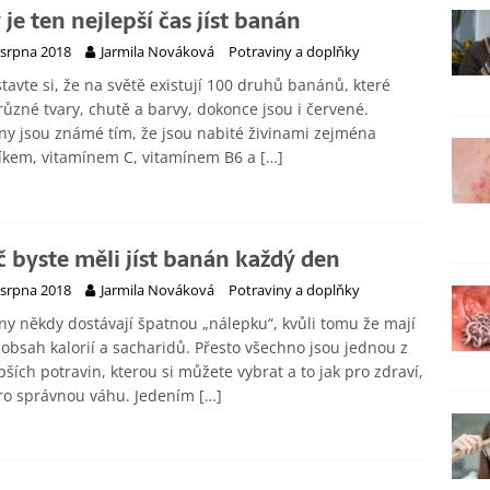
 je ten nejlepší čas jíst banán
 srpna 2018
Jarmila Nováková
Potraviny a doplňky
tavte si, že na světě existují 100 druhů banánů, které
různé tvary, chutě a barvy, dokonce jsou i červené.
y jsou známé tím, že jsou nabité živinami zejména
líkem, vitamínem C, vitamínem B6 a
[…]
č byste měli jíst banán každý den
 srpna 2018
Jarmila Nováková
Potraviny a doplňky
y někdy dostávají špatnou „nálepku“, kvůli tomu že mají
 obsah kalorií a sacharidů. Přesto všechno jsou jednou z
pších potravin, kterou si můžete vybrat a to jak pro zdraví,
pro správnou váhu. Jedením
[…]