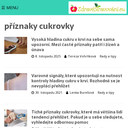
☰ MENU
příznaky cukrovky
Vysoká hladina cukru v krvi na sebe sama
upozorní. Mezi časté příznaky patří i žízeň a
únava
8. listopadu 2025
Tereza Vohrlíková
Rady a tipy
Varovné signály, které upozorňují na nutnost
kontroly hladiny cukru v krvi. Rozhodně se je
nevyplácí přehlížet
30. listopadu 2021
Lenka Burešová
Rady a tipy
Tiché příznaky cukrovky, které má většina lidí
tendenci přehlížet. Pokud je u sebe sledujete,
vyhledejte odbornou pomoc