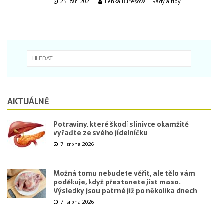
25. září 2021
Lenka Burešová
Rady a tipy
AKTUÁLNĚ
Potraviny, které škodí slinivce okamžitě
vyřaďte ze svého jídelníčku
7. srpna 2026
Možná tomu nebudete věřit, ale tělo vám
poděkuje, když přestanete jíst maso.
Výsledky jsou patrné již po několika dnech
7. srpna 2026