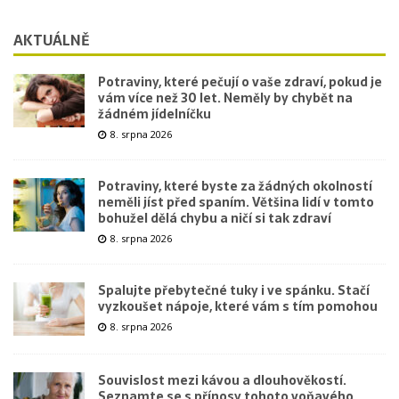
AKTUÁLNĚ
Potraviny, které pečují o vaše zdraví, pokud je
vám více než 30 let. Neměly by chybět na
žádném jídelníčku
8. srpna 2026
Potraviny, které byste za žádných okolností
neměli jíst před spaním. Většina lidí v tomto
bohužel dělá chybu a ničí si tak zdraví
8. srpna 2026
Spalujte přebytečné tuky i ve spánku. Stačí
vyzkoušet nápoje, které vám s tím pomohou
8. srpna 2026
Souvislost mezi kávou a dlouhověkostí.
Seznamte se s přínosy tohoto voňavého