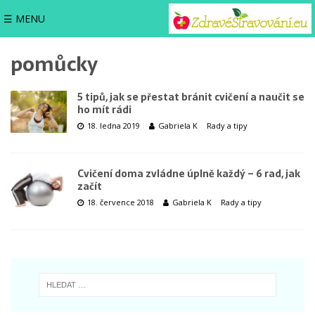
☰ MENU
pomůcky
5 tipů, jak se přestat bránit cvičení a naučit se
ho mít rádi
18. ledna 2019
Gabriela K
Rady a tipy
Cvičení doma zvládne úplně každý – 6 rad, jak
začít
18. července 2018
Gabriela K
Rady a tipy