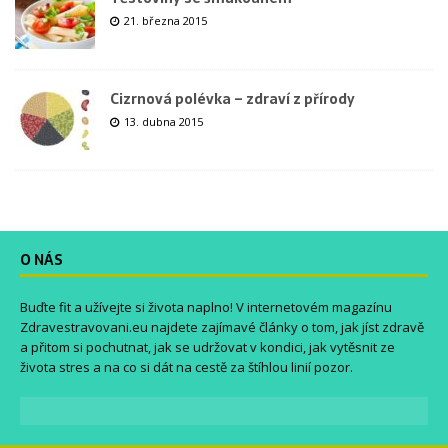
21. března 2015
Cizrnová polévka – zdraví z přírody
13. dubna 2015
O NÁS
Buďte fit a užívejte si života naplno! V internetovém magazínu
Zdravestravovani.eu
najdete zajímavé články o tom, jak jíst zdravě
a přitom si pochutnat, jak se udržovat v kondici, jak vytěsnit ze
života stres a na co si dát na cestě za štíhlou linií pozor.