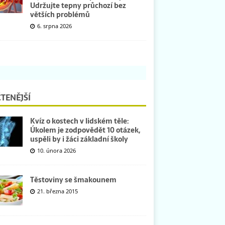
Udržujte tepny průchozí bez
větších problémů
6. srpna 2026
TENĚJŠÍ
Kvíz o kostech v lidském těle:
Úkolem je zodpovědět 10 otázek,
uspěli by i žáci základní školy
10. února 2026
Těstoviny se šmakounem
21. března 2015