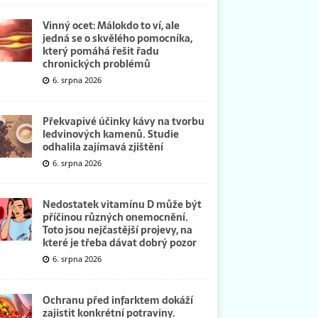
Vinný ocet: Málokdo to ví, ale
jedná se o skvělého pomocníka,
který pomáhá řešit řadu
chronických problémů
6. srpna 2026
Překvapivé účinky kávy na tvorbu
ledvinových kamenů. Studie
odhalila zajímavá zjištění
6. srpna 2026
Nedostatek vitamínu D může být
příčinou různých onemocnění.
Toto jsou nejčastější projevy, na
které je třeba dávat dobrý pozor
6. srpna 2026
Ochranu před infarktem dokáží
zajistit konkrétní potraviny.