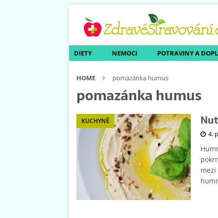
DIETY
NEMOCI
POTRAVINY A DOP
HOME
pomazánka humus
pomazánka humus
Nut
KUCHYNĚ
4. 
Hummu
pokrm
mezi 
hummu