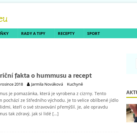
LŇKY
RADY A TIPY
RECEPTY
SPORT
riční fakta o hummusu a recept
prosince 2018
Jarmila Nováková
Kuchyně
AKT
s je pomazánka, která je vyrobena z cizrny. Tento
 pochází ze Středního východu. Je to velice oblíbené jídlo
lidmi, kteří o své stravování přemýšlí. Je, ale opravdu
s tak zdravý, jak si lidé
[…]