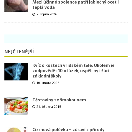
Mezi účinné spojence patří jablečný ocet i
teplá voda
7. srpna 2026
NEJČTENĚJŠÍ
Kvíz o kostech v lidském těle: Úkolem je
zodpovědět 10 otázek, uspěli by i žáci
základní školy
10. února 2026
Těstoviny se šmakounem
21. března 2015
Cizrnová polévka – zdraví z přírody