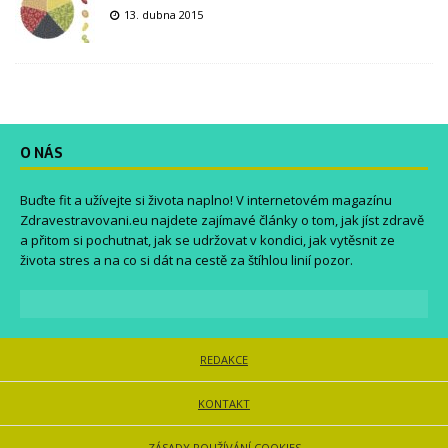
13. dubna 2015
O NÁS
Buďte fit a užívejte si života naplno! V internetovém magazínu
Zdravestravovani.eu
najdete zajímavé články o tom, jak jíst zdravě
a přitom si pochutnat, jak se udržovat v kondici, jak vytěsnit ze
života stres a na co si dát na cestě za štíhlou linií pozor.
REDAKCE
KONTAKT
ZÁSADY POUŽÍVÁNÍ COOKIES