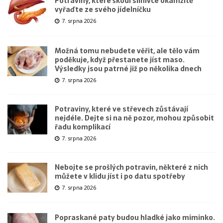
Potraviny, které škodí slinivce okamžitě
vyřaďte ze svého jídelníčku
7. srpna 2026
Možná tomu nebudete věřit, ale tělo vám
poděkuje, když přestanete jíst maso.
Výsledky jsou patrné již po několika dnech
7. srpna 2026
Potraviny, které ve střevech zůstávají
nejdéle. Dejte si na ně pozor, mohou způsobit
řadu komplikací
7. srpna 2026
Nebojte se prošlých potravin, některé z nich
můžete v klidu jíst i po datu spotřeby
7. srpna 2026
Popraskané paty budou hladké jako miminko.