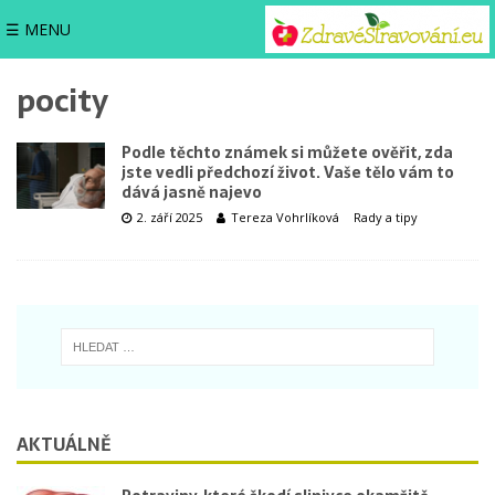
☰ MENU
pocity
Podle těchto známek si můžete ověřit, zda
jste vedli předchozí život. Vaše tělo vám to
dává jasně najevo
2. září 2025
Tereza Vohrlíková
Rady a tipy
AKTUÁLNĚ