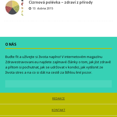
Cizrnová polévka – zdraví z přírody
13. dubna 2015
O NÁS
Buďte fit a užívejte si života naplno! V internetovém magazínu
Zdravestravovani.eu
najdete zajímavé články o tom, jak jíst zdravě
a přitom si pochutnat, jak se udržovat v kondici, jak vytěsnit ze
života stres a na co si dát na cestě za štíhlou linií pozor.
REDAKCE
KONTAKT