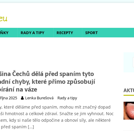
LŇKY
RADY A TIPY
RECEPTY
SPORT
šina Čechů dělá před spaním tyto
adní chyby, které přímo způsobují
bírání na váze
AKT
 října 2025
Lenka Burešová
Rady a tipy
y, které děláme před spaním, mohou mít značný dopad
ši hmotnost a celkové zdraví. Snažte se jim vyhnout. Noc
sem, kdy si naše tělo odpočine a obnoví síly, ale některé
y před spaním
[…]