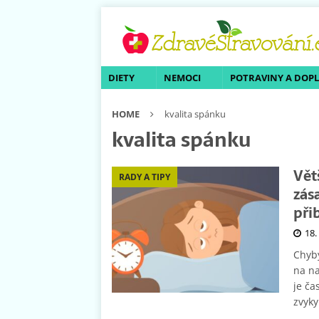
DIETY
NEMOCI
POTRAVINY A DOP
HOME
kvalita spánku
kvalita spánku
Vět
RADY A TIPY
zás
při
18.
Chyb
na na
je ča
zvyk