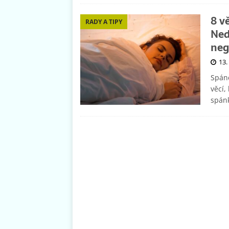
8 v
RADY A TIPY
Ned
neg
13.
Spáne
věcí,
spánk