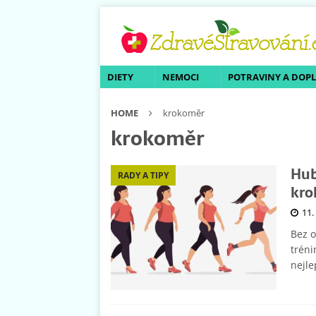
DIETY
NEMOCI
POTRAVINY A DOP
HOME
krokoměr
krokoměr
Hub
RADY A TIPY
kro
11.
Bez o
tréni
nejle