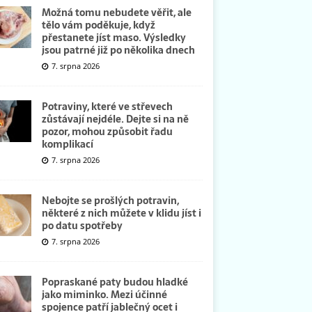
Možná tomu nebudete věřit, ale
tělo vám poděkuje, když
přestanete jíst maso. Výsledky
jsou patrné již po několika dnech
7. srpna 2026
Potraviny, které ve střevech
zůstávají nejdéle. Dejte si na ně
pozor, mohou způsobit řadu
komplikací
7. srpna 2026
Nebojte se prošlých potravin,
některé z nich můžete v klidu jíst i
po datu spotřeby
7. srpna 2026
Popraskané paty budou hladké
jako miminko. Mezi účinné
spojence patří jablečný ocet i