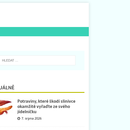
UÁLNĚ
Potraviny, které škodí slinivce
okamžitě vyřaďte ze svého
jídelníčku
7. srpna 2026