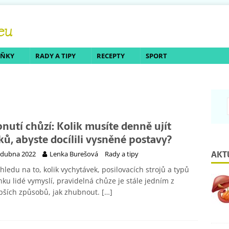
LŇKY
RADY A TIPY
RECEPTY
SPORT
nutí chůzí: Kolik musíte denně ujít
ků, abyste docílili vysněné postavy?
AKT
 dubna 2022
Lenka Burešová
Rady a tipy
hledu na to, kolik vychytávek, posilovacích strojů a typů
nku lidé vymyslí, pravidelná chůze je stále jedním z
pších způsobů, jak zhubnout.
[…]