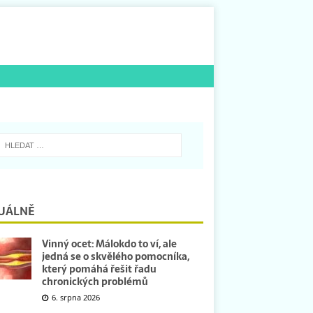
UÁLNĚ
Vinný ocet: Málokdo to ví, ale
jedná se o skvělého pomocníka,
který pomáhá řešit řadu
chronických problémů
6. srpna 2026