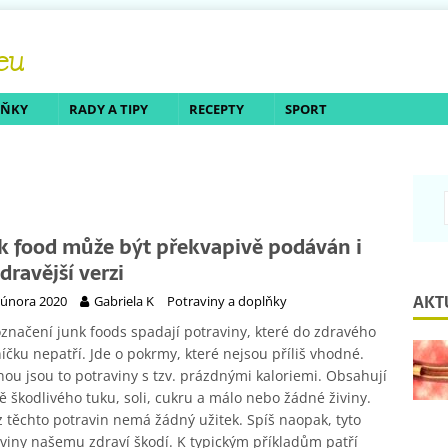
LŇKY
RADY A TIPY
RECEPTY
SPORT
k food může být překvapivě podáván i
dravější verzi
AKT
 února 2020
Gabriela K
Potraviny a doplňky
značení junk foods spadají potraviny, které do zdravého
níčku nepatří. Jde o pokrmy, které nejsou příliš vhodné.
nou jsou to potraviny s tzv. prázdnými kaloriemi. Obsahují
 škodlivého tuku, soli, cukru a málo nebo žádné živiny.
z těchto potravin nemá žádný užitek. Spíš naopak, tyto
viny našemu zdraví škodí. K typickým příkladům patří