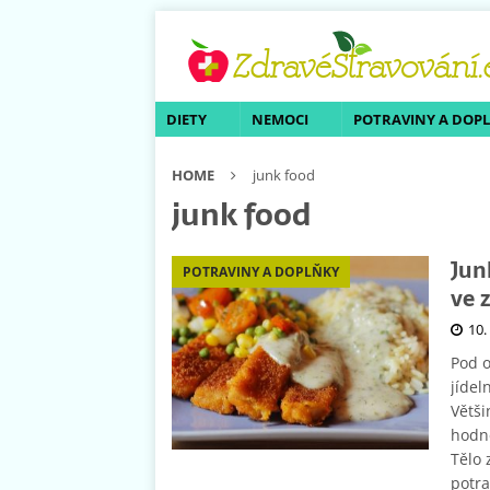
DIETY
NEMOCI
POTRAVINY A DOP
HOME
junk food
junk food
Jun
POTRAVINY A DOPLŇKY
ve z
10.
Pod o
jídel
Větši
hodně
Tělo 
potra