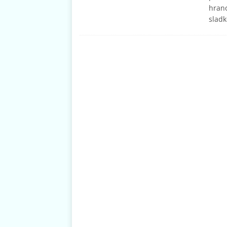
hrano
sladk