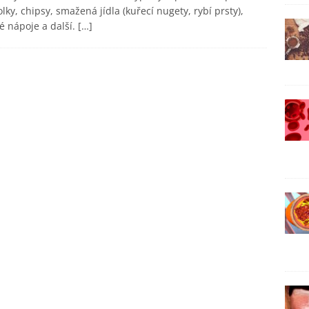
lky, chipsy, smažená jídla (kuřecí nugety, rybí prsty),
é nápoje a další.
[…]