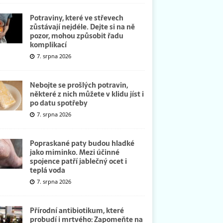
Potraviny, které ve střevech
zůstávají nejdéle. Dejte si na ně
pozor, mohou způsobit řadu
komplikací
7. srpna 2026
Nebojte se prošlých potravin,
některé z nich můžete v klidu jíst i
po datu spotřeby
7. srpna 2026
Popraskané paty budou hladké
jako miminko. Mezi účinné
spojence patří jablečný ocet i
teplá voda
7. srpna 2026
Přírodní antibiotikum, které
probudí i mrtvého: Zapomeňte na