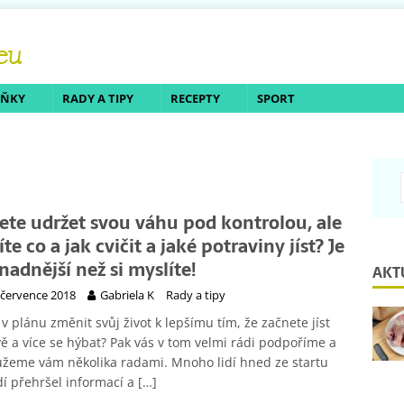
LŇKY
RADY A TIPY
RECEPTY
SPORT
ete udržet svou váhu pod kontrolou, ale
te co a jak cvičit a jaké potraviny jíst? Je
snadnější než si myslíte!
AKT
 července 2018
Gabriela K
Rady a tipy
v plánu změnit svůj život k lepšímu tím, že začnete jíst
ě a více se hýbat? Pak vás v tom velmi rádi podpoříme a
žeme vám několika radami. Mnoho lidí hned ze startu
í přehršel informací a
[…]