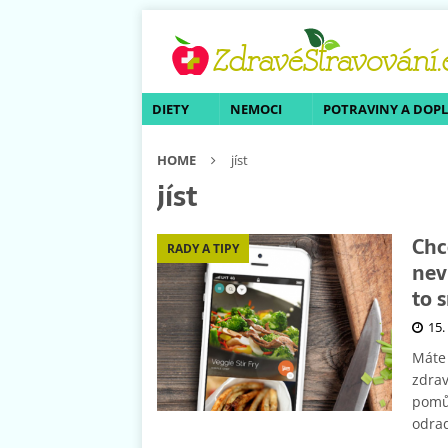
DIETY
NEMOCI
POTRAVINY A DOP
HOME
jíst
jíst
Chc
RADY A TIPY
neví
to 
15.
Máte 
zdrav
pomů
odrad