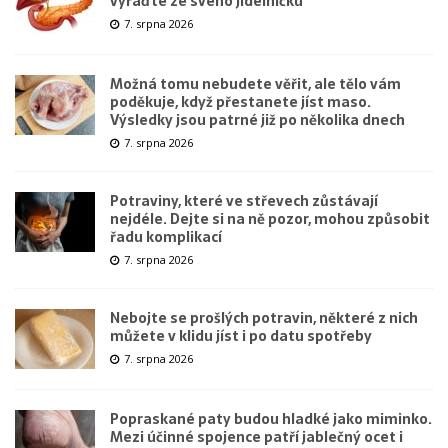
vyřaďte ze svého jídelníčku
7. srpna 2026
Možná tomu nebudete věřit, ale tělo vám
poděkuje, když přestanete jíst maso.
Výsledky jsou patrné již po několika dnech
7. srpna 2026
Potraviny, které ve střevech zůstávají
nejdéle. Dejte si na ně pozor, mohou způsobit
řadu komplikací
7. srpna 2026
Nebojte se prošlých potravin, některé z nich
můžete v klidu jíst i po datu spotřeby
7. srpna 2026
Popraskané paty budou hladké jako miminko.
Mezi účinné spojence patří jablečný ocet i