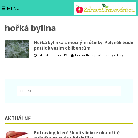
☰ MENU
hořká bylina
Hořká bylinka s mocnými účinky. Pelyněk bude
patřit k vašim oblíbencům
14. listopadu 2019
Lenka Burešová
Rady a tipy
AKTUÁLNĚ
Potraviny, které škodí slinivce okamžitě