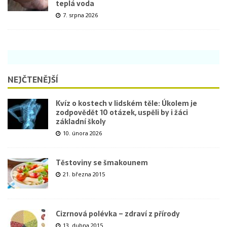
teplá voda
7. srpna 2026
NEJČTENĚJŠÍ
Kvíz o kostech v lidském těle: Úkolem je
zodpovědět 10 otázek, uspěli by i žáci
základní školy
10. února 2026
Těstoviny se šmakounem
21. března 2015
Cizrnová polévka – zdraví z přírody
13. dubna 2015