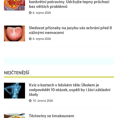
konkrétní potraviny. Udržujte tepny průchozí
bez větších problémů
6. srpna 2026
Sledovat příznaky na jazyku vás ochrání před 8
vážnými nemocemi
6. srpna 2026
NEJČTENĚJŠÍ
Kvíz o kostech v lidském těle: Úkolem je
zodpovědět 10 otázek, uspěli by i žáci základní
školy
10. února 2026
Těstoviny se šmakounem