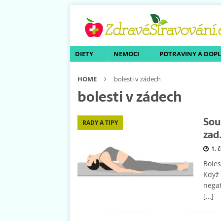
DIETY
NEMOCI
POTRAVINY A DOP
HOME
bolesti v zádech
bolesti v zádech
Sou
RADY A TIPY
zad
1. 
Boles
Když 
negat
[…]