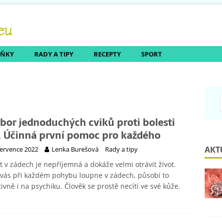
LŇKY
RADY A TIPY
RECEPTY
SPORT
bor jednoduchých cviků proti bolesti
. Účinná první pomoc pro každého
AKT
července 2022
Lenka Burešová
Rady a tipy
t v zádech je nepříjemná a dokáže velmi otrávit život.
vás při každém pohybu loupne v zádech, působí to
ivně i na psychiku. Člověk se prostě necítí ve své kůže.