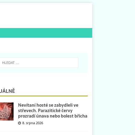
UÁLNĚ
Nevítaní hosté se zabydleli ve
střevech. Parazitické červy
prozradí únava nebo bolest břicha
8. srpna 2026