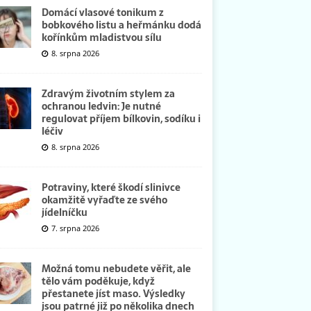
Domácí vlasové tonikum z
bobkového listu a heřmánku dodá
kořínkům mladistvou sílu
8. srpna 2026
Zdravým životním stylem za
ochranou ledvin: Je nutné
regulovat příjem bílkovin, sodíku i
léčiv
8. srpna 2026
Potraviny, které škodí slinivce
okamžitě vyřaďte ze svého
jídelníčku
7. srpna 2026
Možná tomu nebudete věřit, ale
tělo vám poděkuje, když
přestanete jíst maso. Výsledky
jsou patrné již po několika dnech