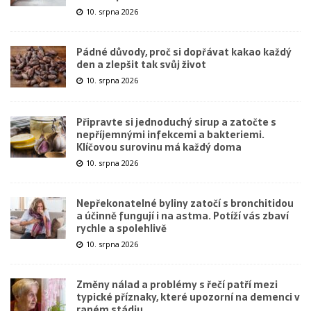
10. srpna 2026
Pádné důvody, proč si dopřávat kakao každý
den a zlepšit tak svůj život
10. srpna 2026
Připravte si jednoduchý sirup a zatočte s
nepříjemnými infekcemi a bakteriemi.
Klíčovou surovinu má každý doma
10. srpna 2026
Nepřekonatelné byliny zatočí s bronchitidou
a účinně fungují i na astma. Potíží vás zbaví
rychle a spolehlivě
10. srpna 2026
Změny nálad a problémy s řečí patří mezi
typické příznaky, které upozorní na demenci v
raném stádiu