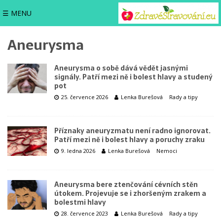
☰ MENU
Aneurysma
Aneurysma o sobě dává vědět jasnými
signály. Patří mezi ně i bolest hlavy a studený
pot
25. července 2026
Lenka Burešová
Rady a tipy
Příznaky aneuryzmatu není radno ignorovat.
Patří mezi ně i bolest hlavy a poruchy zraku
9. ledna 2026
Lenka Burešová
Nemoci
Aneurysma bere ztenčování cévních stěn
útokem. Projevuje se i zhoršeným zrakem a
bolestmi hlavy
28. července 2023
Lenka Burešová
Rady a tipy