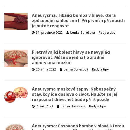
Aneurysma: Tikající bomba v hlavě, která
způsobuje náhlou smrt. Při prvních příznacích
je nutné reagovat
31. prosince 2022
Lenka Burešová
Rady a tipy
Přetrvávající bolest hlavy se nevyplácí
ignorovat. Může se jednat o zrádné
aneurysma mozku
25. října 2022
Lenka Burešová
Rady a tipy
Aneurysma mozkové tepny: Nebezpečný
stav, kdy jde doslova o život. Naučte se jej
rozpoznat dříve, než bude příliš pozdě
7. září 2021
Lenka Burešová
Rady a tipy
Aneurysma: Časovaná bomba v hlavě, kterou