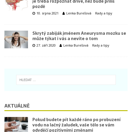
je třeba rozpoznat dříve, než bude příliš
pozdě
10. srpna 2021
Lenka Burešová
Rady a tipy
Skrytý zabiják jménem Aneurysma mozku se
může týkat i vás a nevíte o tom
27. září 2020
Lenka Burešová
Rady a tipy
AKTUÁLNĚ
Pokud budete pít každé ráno po probuzení
vodu na lačný žaludek, vaše tělo se vám
odvděčí pozitivními změnami