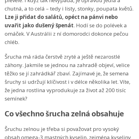
plevele. I když tak nevypadá, je opravdu jedlá a
chutná, a to celá – tedy i listy, stonky, poupata květů.
Lze ji přidat do salátů, opéct na pánvi nebo
uvařit jako dušený špenát
. Hodí se do polévek a
omáček. V Austrálii z ní domorodci dokonce pečou
chléb.
Šrucha má ráda čerstvě zryté a ještě nezarostlé
záhony. Jakmile se jednou na zahradě objeví, velice
těžko se jí zahrádkář zbaví. Zajímavé je, že semena
šruchy si udržují klíčivost i v délce několika let. Víte,
že jedna rostlina vyprodukuje za život až 200 tisíc
semínek?
Co všechno šrucha zelná obsahuje
Šruchu zelnou je třeba si považovat pro vysoký
obsah omega-3 mastných kyselin, zejména kyseliny