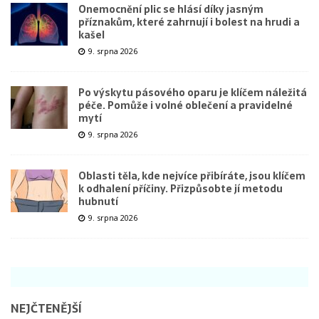
Onemocnění plic se hlásí díky jasným
příznakům, které zahrnují i bolest na hrudi a
kašel
9. srpna 2026
Po výskytu pásového oparu je klíčem náležitá
péče. Pomůže i volné oblečení a pravidelné
mytí
9. srpna 2026
Oblasti těla, kde nejvíce přibíráte, jsou klíčem
k odhalení příčiny. Přizpůsobte jí metodu
hubnutí
9. srpna 2026
NEJČTENĚJŠÍ