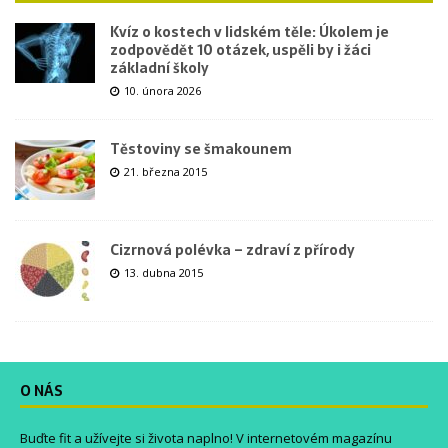
Kvíz o kostech v lidském těle: Úkolem je
zodpovědět 10 otázek, uspěli by i žáci
základní školy
10. února 2026
Těstoviny se šmakounem
21. března 2015
Cizrnová polévka – zdraví z přírody
13. dubna 2015
O NÁS
Buďte fit a užívejte si života naplno! V internetovém magazínu