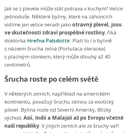
Jak se z plevele může stát potrava v kuchyni? Velice
jednoduše. Některé byliny, které na záhoncích
vidíme jen velice neradi jako
otravný plevel, jsou
ve skutečnosti zdraví prospěšné rostliny
, říká
doktorka
Hrefna Palsdottir
. Platí to i o bylině
s názvem šrucha zelná (Portulaca oleracea)
s plazivým stonkem, který může dlouhý až 40
centimetrů.
Šrucha roste po celém světě
V některých zemích, například na americkém
kontinentu, považují šruchu zelnou za exotický
plevel. Bylina roste od Severní Ameriky, Blízký
východ,
Asii, Indii a Malajsii až po Evropu včetně
naší republiky
. V jiných zemích ale ze šruchy vaří