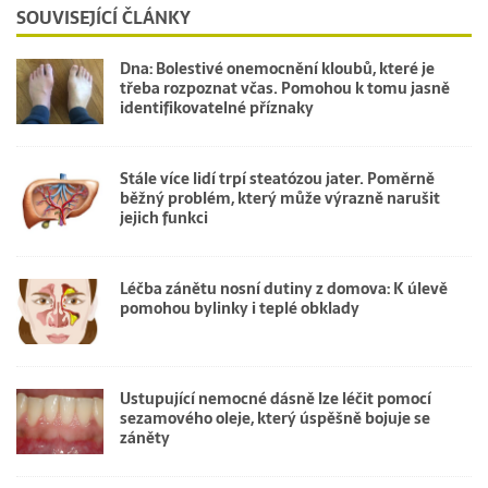
SOUVISEJÍCÍ ČLÁNKY
Dna: Bolestivé onemocnění kloubů, které je
třeba rozpoznat včas. Pomohou k tomu jasně
identifikovatelné příznaky
Stále více lidí trpí steatózou jater. Poměrně
běžný problém, který může výrazně narušit
jejich funkci
Léčba zánětu nosní dutiny z domova: K úlevě
pomohou bylinky i teplé obklady
Ustupující nemocné dásně lze léčit pomocí
sezamového oleje, který úspěšně bojuje se
záněty