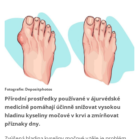
Fotografie: Depositphotos
Přírodní prostředky používané v ájurvédské
medicíně pomáhají účinně snižovat vysokou
hladinu kyseliny močové v krvi a zmírňovat
příznaky dny.
Zvýšená hladina kyseliny močové v těle je problém,