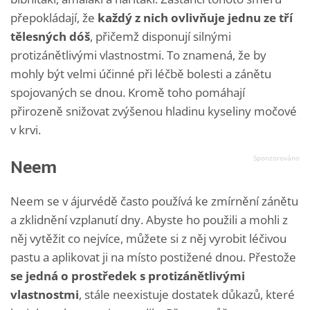
přepokládají, že
každý z nich ovlivňuje jednu ze tří
tělesných dóš
, přičemž disponují silnými
protizánětlivými vlastnostmi. To znamená, že by
mohly být velmi účinné při léčbě bolesti a zánětu
spojovaných se dnou. Kromě toho pomáhají
přirozeně snižovat zvýšenou hladinu kyseliny močové
v krvi.
Neem
Neem se v ájurvédě často používá ke zmírnění zánětu
a zklidnění vzplanutí dny. Abyste ho použili a mohli z
něj vytěžit co nejvíce, můžete si z něj vyrobit léčivou
pastu a aplikovat ji na místo postižené dnou. Přestože
se jedná o prostředek s protizánětlivými
vlastnostmi
, stále neexistuje dostatek důkazů, které