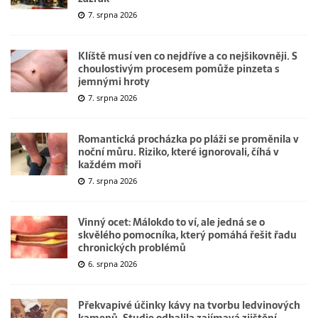
7. srpna 2026
Klíště musí ven co nejdříve a co nejšikovněji. S
choulostivým procesem pomůže pinzeta s
jemnými hroty
7. srpna 2026
Romantická procházka po pláži se proměnila v
noční můru. Riziko, které ignorovali, číhá v
každém moři
7. srpna 2026
Vinný ocet: Málokdo to ví, ale jedná se o
skvělého pomocníka, který pomáhá řešit řadu
chronických problémů
6. srpna 2026
Překvapivé účinky kávy na tvorbu ledvinových
kamenů. Studie odhalila zajímavá zjištění