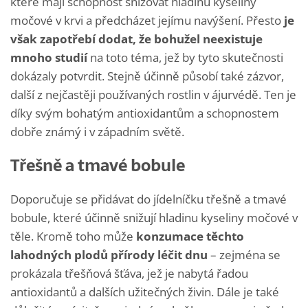
které mají schopnost snižovat hladinu kyseliny
močové v krvi a předcházet jejímu navýšení. Přesto
je
však zapotřebí dodat, že bohužel neexistuje
mnoho studií
na toto téma, jež by tyto skutečnosti
dokázaly potvrdit. Stejně účinně působí také zázvor,
další z nejčastěji používaných rostlin v ájurvédě. Ten je
díky svým bohatým antioxidantům a schopnostem
dobře známý i v západním světě.
Třešně a tmavé bobule
Doporučuje se přidávat do jídelníčku třešně a tmavé
bobule, které účinně snižují hladinu kyseliny močové v
těle. Kromě toho může
konzumace těchto
lahodných plodů přírody léčit dnu
– zejména se
prokázala třešňová šťáva, jež je nabytá řadou
antioxidantů a dalších užitečných živin. Dále je také