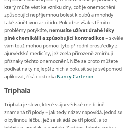
který může vést ke vzniku dny, což je onemocnění
způsobující nepříjemnou bolest kloubů a mnohdy
také zánětlivou artritidu. Pokud se však s těmito
problémy potýkáte,
nemusíte užívat drahé léky
plné chemikálií a způsobující kontradikce
– skvěle
vám totiž mohou pomoci tyto přírodní prostředky z
ájurvédské medicíny, jež zcela přirozeně zmírňuji
příznaky těchto onemocnění. Níže se proto můžete
podívat na ty nejlepší z nich a pokusit se je svépomocí
aplikovat, říká doktorka
Nancy Carteron
.
Triphala
Triphala je slovo, které v ájurvédské medicíně
znamená tři plody – jak tedy název napovídá, jedná se
o bylinnou léčbu, jež se skládá ze tří plodů, a to
bibhitaki, amalaki a haritaki. Zastánci tohoto směru