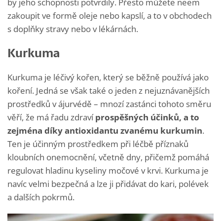
by jeho schopnosti potvrdily. Přesto můžete neem
zakoupit ve formě oleje nebo kapslí, a to v obchodech
s doplňky stravy nebo v lékárnách.
Kurkuma
Kurkuma je léčivý kořen, který se běžně používá jako
koření. Jedná se však také o jeden z nejuznávanějších
prostředků v ájurvédě – mnozí zastánci tohoto směru
věří, že má řadu zdraví
prospěšných účinků, a to
zejména díky antioxidantu zvanému kurkumin
.
Ten je účinným prostředkem při léčbě příznaků
kloubních onemocnění, včetně dny, přičemž pomáhá
regulovat hladinu kyseliny močové v krvi. Kurkuma je
navíc velmi bezpečná a lze ji přidávat do kari, polévek
a dalších pokrmů.