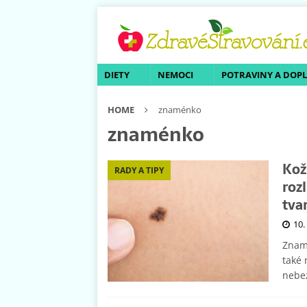
DIETY
NEMOCI
POTRAVINY A DOP
HOME
znaménko
znaménko
Kož
RADY A TIPY
rozl
tva
10.
Znamé
také 
nebe