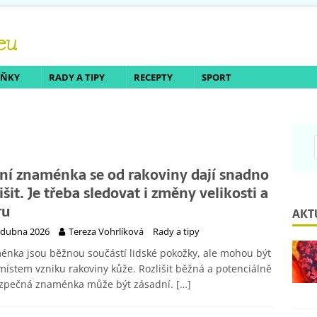
LŇKY
RADY A TIPY
RECEPTY
SPORT
ní znaménka se od rakoviny dají snadno
išit. Je třeba sledovat i změny velikosti a
ru
AKT
 dubna 2026
Tereza Vohrlíková
Rady a tipy
nka jsou běžnou součástí lidské pokožky, ale mohou být
místem vzniku rakoviny kůže. Rozlišit běžná a potenciálně
zpečná znaménka může být zásadní.
[…]