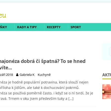
LŇKY
RADY A TIPY
RECEPTY
SPORT
majonéza dobrá či špatná? To se hned
víte…
AKT
 září 2018
Gabriela K
Kuchyně
éza je hodně populární potravina, která slouží nejen
příloha k jídlům, ale také k dochucování pokrmů.
éza se používá poměrně často, i když se o ní tvrdí, že je
ravá. Trnem v oku jsem především tuky a
[…]