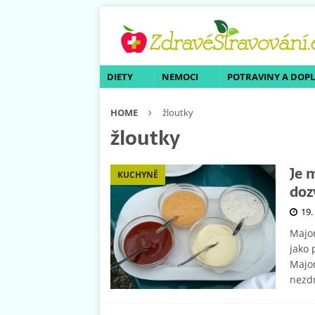
DIETY
NEMOCI
POTRAVINY A DOP
HOME
žloutky
žloutky
Je 
KUCHYNĚ
doz
19.
Majon
jako 
Majon
nezd