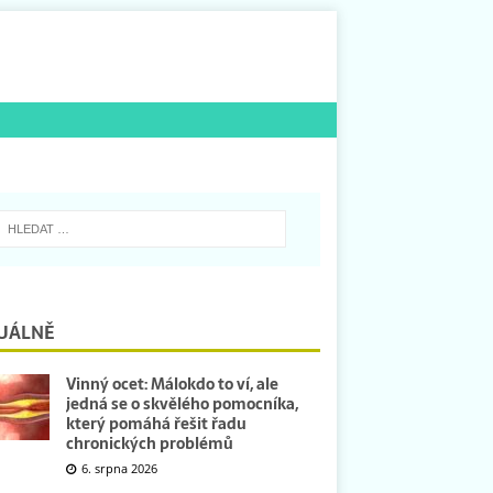
UÁLNĚ
Vinný ocet: Málokdo to ví, ale
jedná se o skvělého pomocníka,
který pomáhá řešit řadu
chronických problémů
6. srpna 2026