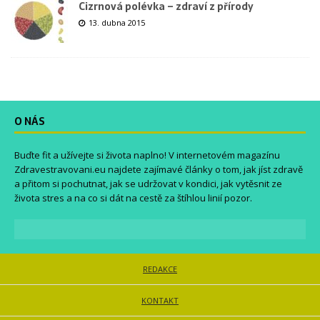
Cizrnová polévka – zdraví z přírody
13. dubna 2015
O NÁS
Buďte fit a užívejte si života naplno! V internetovém magazínu
Zdravestravovani.eu
najdete zajímavé články o tom, jak jíst zdravě
a přitom si pochutnat, jak se udržovat v kondici, jak vytěsnit ze
života stres a na co si dát na cestě za štíhlou linií pozor.
REDAKCE
KONTAKT