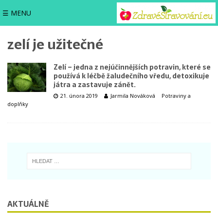
☰ MENU
zelí je užitečné
Zelí – jedna z nejúčinnějších potravin, které se
používá k léčbě žaludečního vředu, detoxikuje
játra a zastavuje zánět.
21. února 2019
Jarmila Nováková
Potraviny a
doplňky
AKTUÁLNĚ