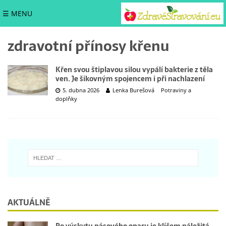
☰ MENU
zdravotní přínosy křenu
Křen svou štiplavou silou vypálí bakterie z těla
ven. Je šikovným spojencem i při nachlazení
5. dubna 2026
Lenka Burešová
Potraviny a
doplňky
AKTUÁLNĚ
Po výskytu pásového oparu je klíčem náležitá