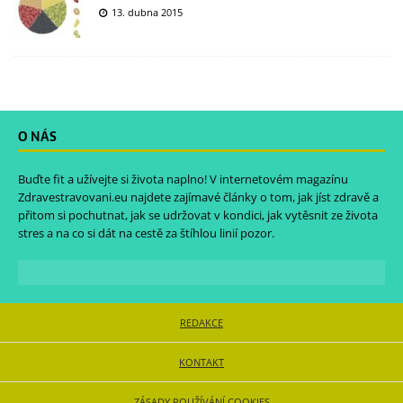
13. dubna 2015
O NÁS
Buďte fit a užívejte si života naplno! V internetovém magazínu
Zdravestravovani.eu
najdete zajímavé články o tom, jak jíst zdravě a
přitom si pochutnat, jak se udržovat v kondici, jak vytěsnit ze života
stres a na co si dát na cestě za štíhlou linií pozor.
REDAKCE
KONTAKT
ZÁSADY POUŽÍVÁNÍ COOKIES