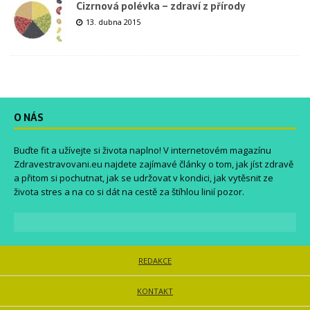
Cizrnová polévka – zdraví z přírody
13. dubna 2015
O NÁS
Buďte fit a užívejte si života naplno! V internetovém magazínu
Zdravestravovani.eu
najdete zajímavé články o tom, jak jíst zdravě
a přitom si pochutnat, jak se udržovat v kondici, jak vytěsnit ze
života stres a na co si dát na cestě za štíhlou linií pozor.
REDAKCE
KONTAKT