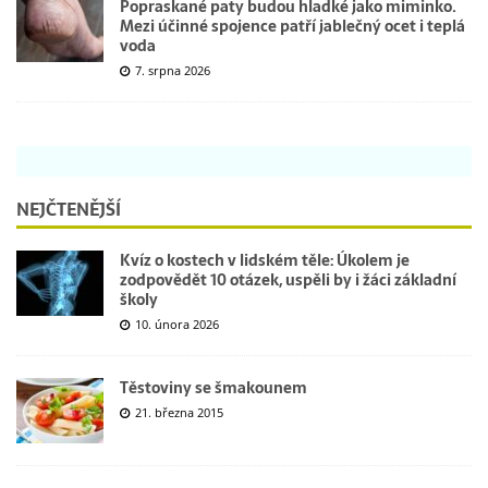
Popraskané paty budou hladké jako miminko.
Mezi účinné spojence patří jablečný ocet i teplá
voda
7. srpna 2026
NEJČTENĚJŠÍ
Kvíz o kostech v lidském těle: Úkolem je
zodpovědět 10 otázek, uspěli by i žáci základní
školy
10. února 2026
Těstoviny se šmakounem
21. března 2015