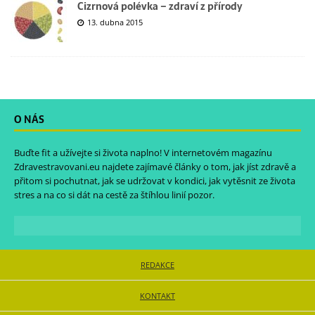
Cizrnová polévka – zdraví z přírody
13. dubna 2015
O NÁS
Buďte fit a užívejte si života naplno! V internetovém magazínu
Zdravestravovani.eu
najdete zajímavé články o tom, jak jíst zdravě a
přitom si pochutnat, jak se udržovat v kondici, jak vytěsnit ze života
stres a na co si dát na cestě za štíhlou linií pozor.
REDAKCE
KONTAKT