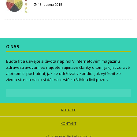
13. dubna 2015
O NÁS
Buďte fit a užívejte si života naplno! V internetovém magazínu
Zdravestravovani.eu
najdete zajímavé články o tom, jak jíst zdravě
a přitom si pochutnat, jak se udržovat v kondici, jak vytěsnit ze
života stres a na co si dát na cestě za štíhlou linií pozor.
REDAKCE
KONTAKT
ZÁSADY POUŽÍVÁNÍ COOKIES