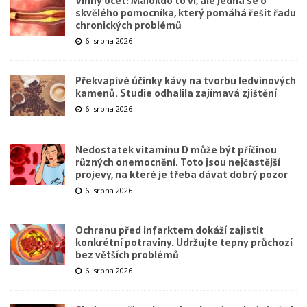
Vinný ocet: Málokdo to ví, ale jedná se o
skvělého pomocníka, který pomáhá řešit řadu
chronických problémů
6. srpna 2026
Překvapivé účinky kávy na tvorbu ledvinových
kamenů. Studie odhalila zajímavá zjištění
6. srpna 2026
Nedostatek vitamínu D může být příčinou
různých onemocnění. Toto jsou nejčastější
projevy, na které je třeba dávat dobrý pozor
6. srpna 2026
Ochranu před infarktem dokáží zajistit
konkrétní potraviny. Udržujte tepny průchozí
bez větších problémů
6. srpna 2026