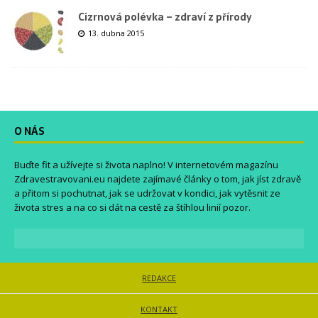
Cizrnová polévka – zdraví z přírody
13. dubna 2015
O NÁS
Buďte fit a užívejte si života naplno! V internetovém magazínu
Zdravestravovani.eu
najdete zajímavé články o tom, jak jíst zdravě
a přitom si pochutnat, jak se udržovat v kondici, jak vytěsnit ze
života stres a na co si dát na cestě za štíhlou linií pozor.
REDAKCE
KONTAKT