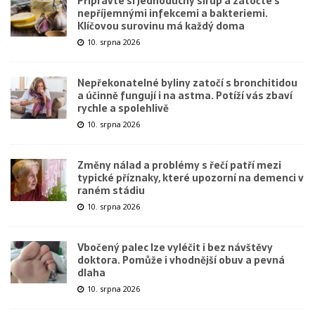
Připravte si jednoduchý sirup a zatočte s
nepříjemnými infekcemi a bakteriemi.
Klíčovou surovinu má každý doma
10. srpna 2026
Nepřekonatelné byliny zatočí s bronchitidou
a účinně fungují i na astma. Potíží vás zbaví
rychle a spolehlivě
10. srpna 2026
Změny nálad a problémy s řečí patří mezi
typické příznaky, které upozorní na demenci v
raném stádiu
10. srpna 2026
Vbočený palec lze vyléčit i bez návštěvy
doktora. Pomůže i vhodnější obuv a pevná
dlaha
10. srpna 2026