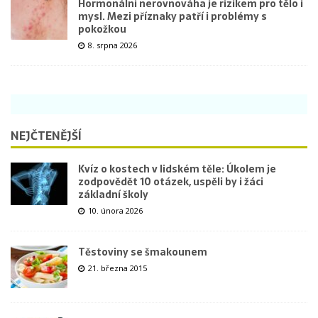
Hormonální nerovnováha je rizikem pro tělo i
mysl. Mezi příznaky patří i problémy s
pokožkou
8. srpna 2026
NEJČTENĚJŠÍ
Kvíz o kostech v lidském těle: Úkolem je
zodpovědět 10 otázek, uspěli by i žáci
základní školy
10. února 2026
Těstoviny se šmakounem
21. března 2015