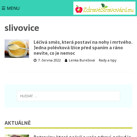
☰ MENU
slivovice
Léčivá směs, která postaví na nohy i mrtvého.
Jedna polévková lžíce před spaním a ráno
nevíte, co je nemoc
7. června 2022
Lenka Burešová
Rady a tipy
AKTUÁLNĚ