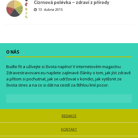
Cizrnová polévka – zdraví z přírody
13. dubna 2015
O NÁS
Buďte fit a užívejte si života naplno! V internetovém magazínu
Zdravestravovani.eu
najdete zajímavé články o tom, jak jíst zdravě
a přitom si pochutnat, jak se udržovat v kondici, jak vytěsnit ze
života stres a na co si dát na cestě za štíhlou linií pozor.
REDAKCE
KONTAKT