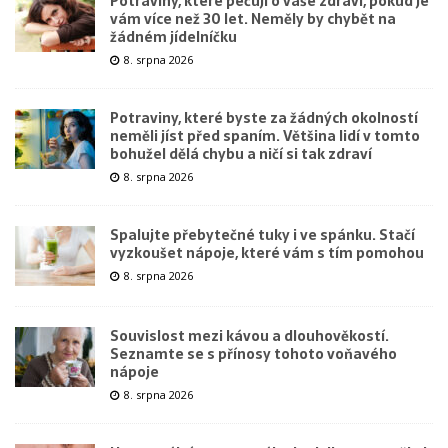
Potraviny, které pečují o vaše zdraví, pokud je
vám více než 30 let. Neměly by chybět na
žádném jídelníčku
8. srpna 2026
Potraviny, které byste za žádných okolností
neměli jíst před spaním. Většina lidí v tomto
bohužel dělá chybu a ničí si tak zdraví
8. srpna 2026
Spalujte přebytečné tuky i ve spánku. Stačí
vyzkoušet nápoje, které vám s tím pomohou
8. srpna 2026
Souvislost mezi kávou a dlouhověkostí.
Seznamte se s přínosy tohoto voňavého
nápoje
8. srpna 2026