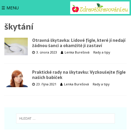
☰ MENU
škytání
Otravná škytavka: Lidové fígle, které jí nedají
žádnou šanci a okamžitě ji zastaví
3. února 2023
Lenka Burešová
Rady a tipy
Praktické rady na škytavku: Vyzkoušejte fígle
našich babiček
23. října 2021
Lenka Burešová
Rady a tipy