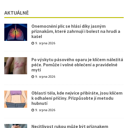
AKTUÁLNĚ
Onemocnění plic se hlásí díky jasným
příznakům, které zahrnují i bolest na hrudi a
kašel
9. srpna 2026
Po výskytu pásového oparu je klíčem náležitá
péče. Pomůže i volné oblečení a pravidelné
mytí
9. srpna 2026
Oblasti těla, kde nejvíce přibíráte, jsou klíčem
k odhalení příčiny. Přizpůsobte jí metodu
hubnutí
9. srpna 2026
Necitlivost rukou může být příznakem