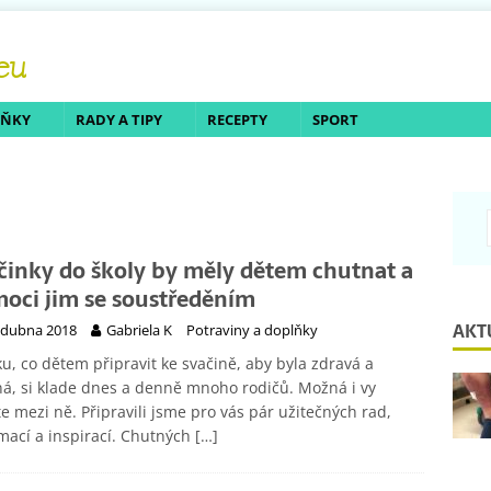
LŇKY
RADY A TIPY
RECEPTY
SPORT
činky do školy by měly dětem chutnat a
oci jim se soustředěním
AKT
 dubna 2018
Gabriela K
Potraviny a doplňky
u, co dětem připravit ke svačině, aby byla zdravá a
á, si klade dnes a denně mnoho rodičů. Možná i vy
te mezi ně. Připravili jsme pro vás pár užitečných rad,
mací a inspirací. Chutných
[…]