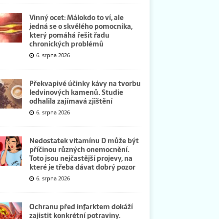
Vinný ocet: Málokdo to ví, ale
jedná se o skvělého pomocníka,
který pomáhá řešit řadu
chronických problémů
6. srpna 2026
Překvapivé účinky kávy na tvorbu
ledvinových kamenů. Studie
odhalila zajímavá zjištění
6. srpna 2026
Nedostatek vitamínu D může být
příčinou různých onemocnění.
Toto jsou nejčastější projevy, na
které je třeba dávat dobrý pozor
6. srpna 2026
Ochranu před infarktem dokáží
zajistit konkrétní potraviny.