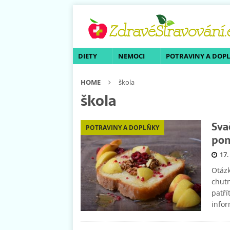
DIETY
NEMOCI
POTRAVINY A DOP
HOME
škola
škola
Sva
POTRAVINY A DOPLŇKY
pom
17.
Otázk
chutn
patří
infor