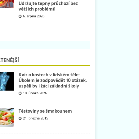
Udržujte tepny průchozí bez
větších problémů
6. srpna 2026
TENĚJŠÍ
Kvíz o kostech v lidském těle:
Úkolem je zodpovědět 10 otázek,
uspěli by i žáci základní školy
10. února 2026
Těstoviny se šmakounem
21. března 2015