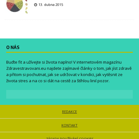
13. dubna 2015
O NÁS
Buďte fit a užívejte si života naplno! V internetovém magazínu
Zdravestravovani.eu
najdete zajímavé články o tom, jak jíst zdravě
a přitom si pochutnat, jak se udržovat v kondici, jak vytěsnit ze
života stres a na co si dát na cestě za štíhlou linií pozor.
REDAKCE
KONTAKT
ZÁSADY POUŽÍVÁNÍ COOKIES