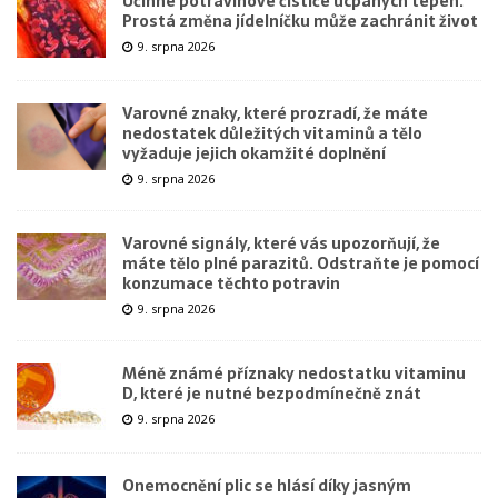
Účinné potravinové čističe ucpaných tepen.
Prostá změna jídelníčku může zachránit život
9. srpna 2026
Varovné znaky, které prozradí, že máte
nedostatek důležitých vitaminů a tělo
vyžaduje jejich okamžité doplnění
9. srpna 2026
Varovné signály, které vás upozorňují, že
máte tělo plné parazitů. Odstraňte je pomocí
konzumace těchto potravin
9. srpna 2026
Méně známé příznaky nedostatku vitaminu
D, které je nutné bezpodmínečně znát
9. srpna 2026
Onemocnění plic se hlásí díky jasným