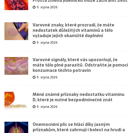
Prostá změna jídelníčku může zachránit život
9. srpna 2026
Varovné znaky, které prozradí, že máte
nedostatek důležitých vitaminů a tělo
vyžaduje jejich okamžité doplnění
9. srpna 2026
Varovné signály, které vás upozorňují, že
máte tělo plné parazitů. Odstraňte je pomocí
konzumace těchto potravin
9. srpna 2026
Méně známé příznaky nedostatku vitaminu
D, které je nutné bezpodmínečně znát
9. srpna 2026
Onemocnění plic se hlásí díky jasným
příznakům, které zahrnují i bolest na hrudi a