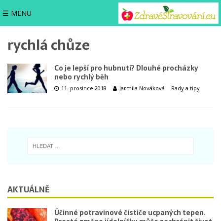
☰ MENU
rychlá chůze
Co je lepší pro hubnutí? Dlouhé procházky
nebo rychlý běh
11. prosince 2018
Jarmila Nováková
Rady a tipy
AKTUÁLNĚ
Účinné potravinové čističe ucpaných tepen.