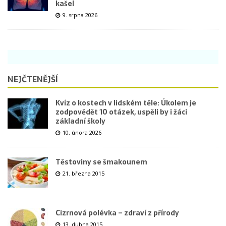
kašel
9. srpna 2026
NEJČTENĚJŠÍ
Kvíz o kostech v lidském těle: Úkolem je
zodpovědět 10 otázek, uspěli by i žáci
základní školy
10. února 2026
Těstoviny se šmakounem
21. března 2015
Cizrnová polévka – zdraví z přírody
13. dubna 2015