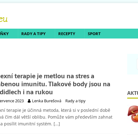
LŇKY
RADY A TIPY
RECEPTY
SPORT
lexní terapie je metlou na stres a
abenou imunitu. Tlakové body jsou na
didlech i na rukou
AKT
července 2023
Lenka Burešová
Rady a tipy
xní terapie je účinná metoda, která si v poslední době
vá čím dál větší oblibu. Pomůže vám především zahnat
 a posílit imunitní systém.
[…]