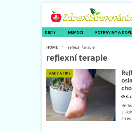
DIETY
NEMOCI
POTRAVINY A DOP
HOME
reflexní terapie
reflexní terapie
Ref
RADY A TIPY
osl
cho
6. 
Refle
získá
stres