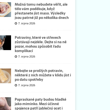
Možná tomu nebudete věřit, ale
tělo vám poděkuje, když
přestanete jíst maso. Výsledky
jsou patrné již po několika dnech
7. srpna 2026
Potraviny, které ve střevech
zůstávají nejdéle. Dejte si na ně
pozor, mohou způsobit řadu
komplikací
7. srpna 2026
Nebojte se prošlých potravin,
některé z nich můžete v klidu jíst i
po datu spotřeby
7. srpna 2026
Popraskané paty budou hladké
jako miminko. Mezi účinné
spojence patří jablečný ocet i