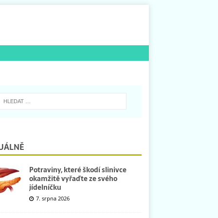
UÁLNĚ
Potraviny, které škodí slinivce
okamžitě vyřaďte ze svého
jídelníčku
7. srpna 2026