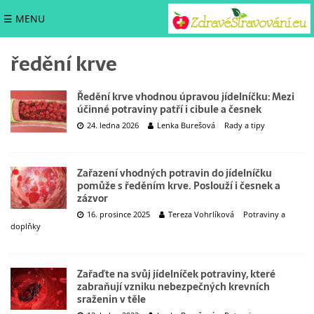
☰ MENU
ředění krve
Ředění krve vhodnou úpravou jídelníčku: Mezi
účinné potraviny patří i cibule a česnek
24. ledna 2026
Lenka Burešová
Rady a tipy
Zařazení vhodných potravin do jídelníčku
pomůže s ředěním krve. Poslouží i česnek a
zázvor
16. prosince 2025
Tereza Vohrlíková
Potraviny a
doplňky
Zařaďte na svůj jídelníček potraviny, které
zabraňují vzniku nebezpečných krevních
sraženin v těle