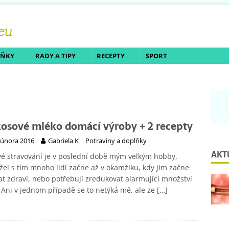
LŇKY
RADY A TIPY
RECEPTY
SPORT
osové mléko domácí výroby + 2 recepty
 února 2016
Gabriela K
Potraviny a doplňky
AKT
é stravování je v poslední době mým velkým hobby,
el s tím mnoho lidí začne až v okamžiku, kdy jim začne
at zdraví, nebo potřebují zredukovat alarmující množství
 Ani v jednom případě se to netýká mě, ale ze
[…]