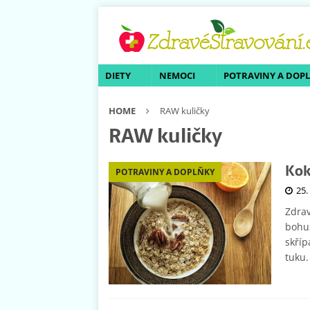
DIETY
NEMOCI
POTRAVINY A DOP
HOME
RAW kuličky
RAW kuličky
Kok
POTRAVINY A DOPLŇKY
25.
Zdrav
bohuž
skříp
tuku.