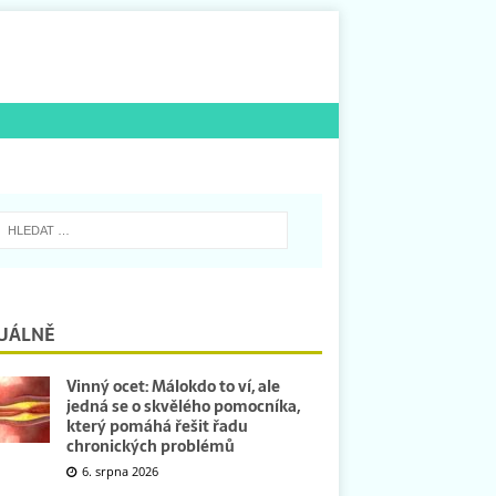
UÁLNĚ
Vinný ocet: Málokdo to ví, ale
jedná se o skvělého pomocníka,
který pomáhá řešit řadu
chronických problémů
6. srpna 2026