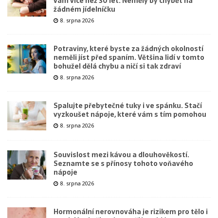
vám více než 30 let. Neměly by chybět na
žádném jídelníčku
8. srpna 2026
Potraviny, které byste za žádných okolností
neměli jíst před spaním. Většina lidí v tomto
bohužel dělá chybu a ničí si tak zdraví
8. srpna 2026
Spalujte přebytečné tuky i ve spánku. Stačí
vyzkoušet nápoje, které vám s tím pomohou
8. srpna 2026
Souvislost mezi kávou a dlouhověkostí.
Seznamte se s přínosy tohoto voňavého
nápoje
8. srpna 2026
Hormonální nerovnováha je rizikem pro tělo i