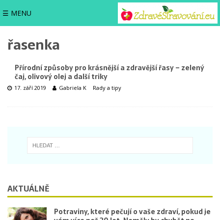
☰ MENU
řasenka
Přírodní způsoby pro krásnější a zdravější řasy – zelený
čaj, olivový olej a další triky
17. září 2019
Gabriela K
Rady a tipy
AKTUÁLNĚ
Potraviny, které pečují o vaše zdraví, pokud je