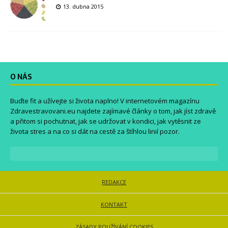
13. dubna 2015
O NÁS
Buďte fit a užívejte si života naplno! V internetovém magazínu
Zdravestravovani.eu
najdete zajímavé články o tom, jak jíst zdravě
a přitom si pochutnat, jak se udržovat v kondici, jak vytěsnit ze
života stres a na co si dát na cestě za štíhlou linií pozor.
REDAKCE
KONTAKT
ZÁSADY POUŽÍVÁNÍ COOKIES