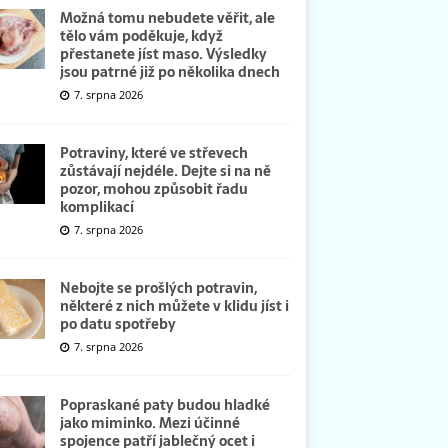
Možná tomu nebudete věřit, ale
tělo vám poděkuje, když
přestanete jíst maso. Výsledky
jsou patrné již po několika dnech
7. srpna 2026
Potraviny, které ve střevech
zůstávají nejdéle. Dejte si na ně
pozor, mohou způsobit řadu
komplikací
7. srpna 2026
Nebojte se prošlých potravin,
některé z nich můžete v klidu jíst i
po datu spotřeby
7. srpna 2026
Popraskané paty budou hladké
jako miminko. Mezi účinné
spojence patří jablečný ocet i