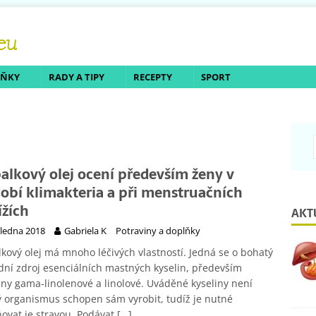
LŇKY
RADY A TIPY
RECEPTY
SPORT
alkový olej ocení především ženy v
obí klimakteria a při menstruačních
ížích
AKT
 ledna 2018
Gabriela K
Potraviny a doplňky
kový olej má mnoho léčivých vlastností. Jedná se o bohatý
dní zdroj esenciálních mastných kyselin, především
iny gama-linolenové a linolové. Uváděné kyseliny není
ý organismus schopen sám vyrobit, tudíž je nutné
ovat je stravou. Podávat
[…]