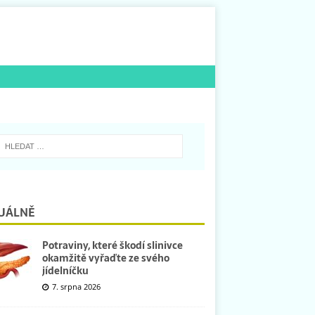
UÁLNĚ
Potraviny, které škodí slinivce
okamžitě vyřaďte ze svého
jídelníčku
7. srpna 2026