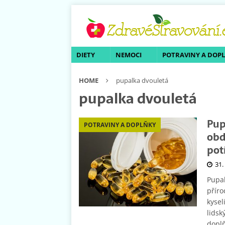
DIETY
NEMOCI
POTRAVINY A DOP
HOME
pupalka dvouletá
pupalka dvouletá
Pup
POTRAVINY A DOPLŇKY
obd
pot
31.
Pupal
příro
kysel
lidsk
doplň