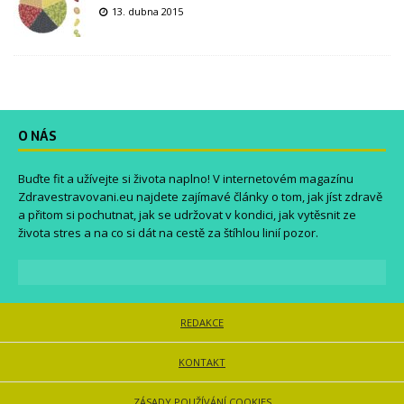
13. dubna 2015
O NÁS
Buďte fit a užívejte si života naplno! V internetovém magazínu
Zdravestravovani.eu
najdete zajímavé články o tom, jak jíst zdravě
a přitom si pochutnat, jak se udržovat v kondici, jak vytěsnit ze
života stres a na co si dát na cestě za štíhlou linií pozor.
REDAKCE
KONTAKT
ZÁSADY POUŽÍVÁNÍ COOKIES