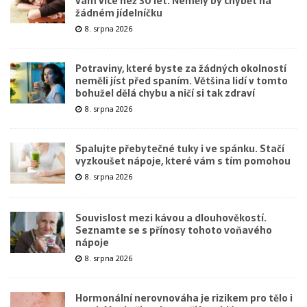
vám více než 30 let. Neměly by chybět na
žádném jídelníčku
8. srpna 2026
Potraviny, které byste za žádných okolností
neměli jíst před spaním. Většina lidí v tomto
bohužel dělá chybu a ničí si tak zdraví
8. srpna 2026
Spalujte přebytečné tuky i ve spánku. Stačí
vyzkoušet nápoje, které vám s tím pomohou
8. srpna 2026
Souvislost mezi kávou a dlouhověkostí.
Seznamte se s přínosy tohoto voňavého
nápoje
8. srpna 2026
Hormonální nerovnováha je rizikem pro tělo i