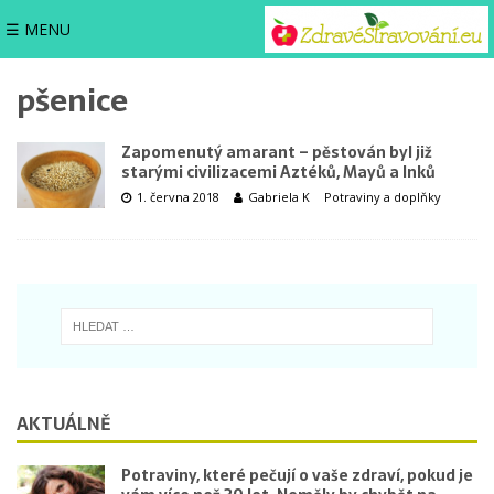
☰ MENU
pšenice
Zapomenutý amarant – pěstován byl již
starými civilizacemi Aztéků, Mayů a Inků
1. června 2018
Gabriela K
Potraviny a doplňky
AKTUÁLNĚ
Potraviny, které pečují o vaše zdraví, pokud je