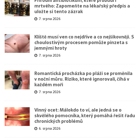
Přírodní antibiotikum, které probudí i
mrtvého: Zapomeňte na lékařský předpis a
uložte si tento zázrak
7. srpna 2026
Klíště musí ven co nejdříve a co nejšikovněji. S
choulostivým procesem pomůže pinzeta s
jemnými hroty
7. srpna 2026
Romantická procházka po pláži se proměnila
v noční můru. Riziko, které ignorovali, číhá v
každém moři
7. srpna 2026
Vinný ocet: Málokdo to ví, ale jedná se o
skvělého pomocníka, který pomáhá řešit řadu
chronických problémů
6. srpna 2026