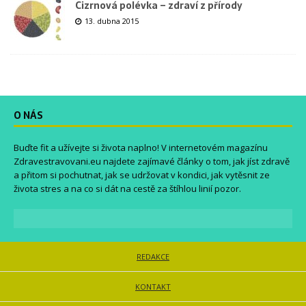
Cizrnová polévka – zdraví z přírody
13. dubna 2015
O NÁS
Buďte fit a užívejte si života naplno! V internetovém magazínu
Zdravestravovani.eu
najdete zajímavé články o tom, jak jíst zdravě
a přitom si pochutnat, jak se udržovat v kondici, jak vytěsnit ze
života stres a na co si dát na cestě za štíhlou linií pozor.
REDAKCE
KONTAKT