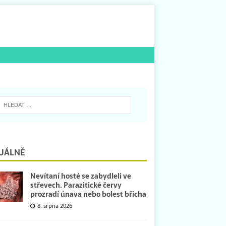
UÁLNĚ
Nevítaní hosté se zabydleli ve
střevech. Parazitické červy
prozradí únava nebo bolest břicha
8. srpna 2026