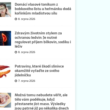
Domácí vlasové tonikum z
bobkového listu a heřmánku dodá
kořínkům mladistvou sílu
8. srpna 2026
Zdravým životním stylem za
ochranou ledvin: Je nutné
regulovat příjem bílkovin, sodíku i
léčiv
8. srpna 2026
Potraviny, které škodí slinivce
okamžitě vyřaďte ze svého
jídelníčku
7. srpna 2026
Možná tomu nebudete věřit, ale
tělo vám poděkuje, když
přestanete jíst maso. Výsledky
jsou patrné již po několika dnech