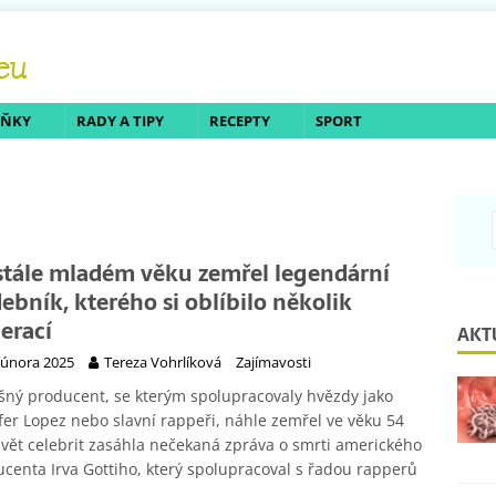
LŇKY
RADY A TIPY
RECEPTY
SPORT
stále mladém věku zemřel legendární
ebník, kterého si oblíbilo několik
erací
AKT
 února 2025
Tereza Vohrlíková
Zajímavosti
ný producent, se kterým spolupracovaly hvězdy jako
fer Lopez nebo slavní rappeři, náhle zemřel ve věku 54
Svět celebrit zasáhla nečekaná zpráva o smrti amerického
centa Irva Gottiho, který spolupracoval s řadou rapperů