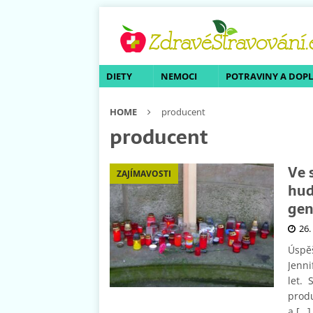
DIETY
NEMOCI
POTRAVINY A DOP
HOME
producent
producent
Ve 
ZAJÍMAVOSTI
hud
gen
26.
Úspěš
Jenni
let. 
produ
a
[…]