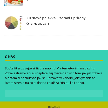
Cizrnová polévka – zdraví z přírody
13. dubna 2015
O NÁS
Buďte fit a užívejte si života naplno! V internetovém magazínu
Zdravestravovani.eu
najdete zajímavé články o tom, jak jíst zdravě
a přitom si pochutnat, jak se udržovat v kondici, jak vytěsnit ze
života stres a na co si dát na cestě za štíhlou linií pozor.
REDAKCE