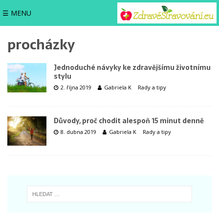
☰ MENU
procházky
Jednoduché návyky ke zdravějšímu životnímu
stylu
2. října 2019
Gabriela K
Rady a tipy
Důvody, proč chodit alespoň 15 minut denně
8. dubna 2019
Gabriela K
Rady a tipy