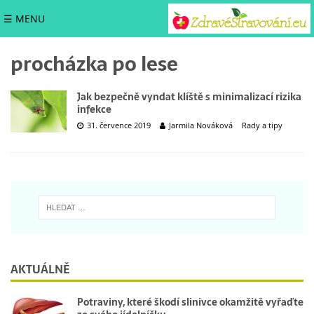
☰ MENU
procházka po lese
Jak bezpečně vyndat klíště s minimalizací rizika
infekce
31. července 2019
Jarmila Nováková
Rady a tipy
AKTUÁLNĚ
Potraviny, které škodí slinivce okamžitě vyřaďte