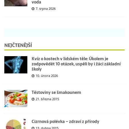
voda
7. srpna 2026
NEJČTENĚJŠÍ
Kvíz o kostech v lidském těle: Úkolem je
zodpovědět 10 otázek, uspěli by i žáci základní
školy
10. února 2026
Těstoviny se šmakounem
21. března 2015
Cizrnová polévka – zdraví z přírody
13. dubna 2015