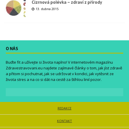
Cizrnová polévka – zdraví z přírody
13. dubna 2015
O NÁS
Buďte fit a užívejte si života naplno! V internetovém magazínu
Zdravestravovani.eu
najdete zajímavé články o tom, jak jíst zdravě
a přitom si pochutnat, jak se udržovat v kondici, jak vytěsnit ze
života stres a na co si dát na cestě za štíhlou linií pozor.
REDAKCE
KONTAKT