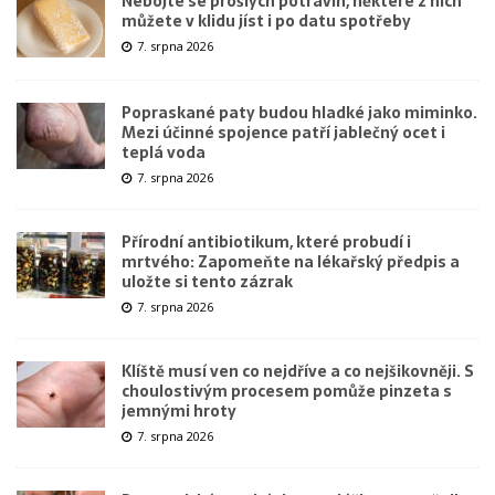
Nebojte se prošlých potravin, některé z nich
můžete v klidu jíst i po datu spotřeby
7. srpna 2026
Popraskané paty budou hladké jako miminko.
Mezi účinné spojence patří jablečný ocet i
teplá voda
7. srpna 2026
Přírodní antibiotikum, které probudí i
mrtvého: Zapomeňte na lékařský předpis a
uložte si tento zázrak
7. srpna 2026
Klíště musí ven co nejdříve a co nejšikovněji. S
choulostivým procesem pomůže pinzeta s
jemnými hroty
7. srpna 2026