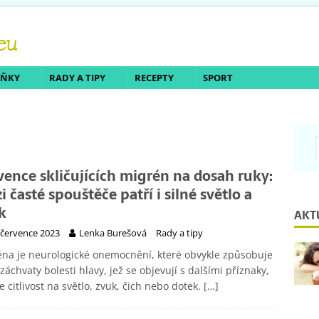
LŇKY
RADY A TIPY
RECEPTY
SPORT
vence skličujících migrén na dosah ruky:
i časté spouštěče patří i silné světlo a
k
AKT
 července 2023
Lenka Burešová
Rady a tipy
na je neurologické onemocnění, které obvykle způsobuje
 záchvaty bolesti hlavy, jež se objevují s dalšími příznaky,
je citlivost na světlo, zvuk, čich nebo dotek.
[…]