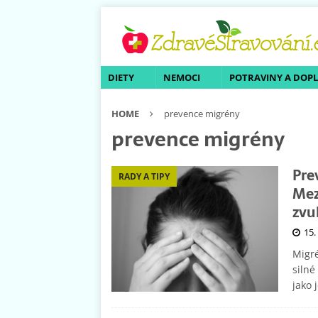
DIETY
NEMOCI
POTRAVINY A DOP
HOME
prevence migrény
prevence migrény
Pre
RADY A TIPY
Mez
zvu
15.
Migré
silné
jako 