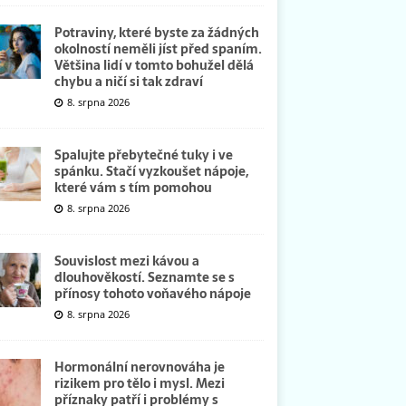
Potraviny, které byste za žádných
okolností neměli jíst před spaním.
Většina lidí v tomto bohužel dělá
chybu a ničí si tak zdraví
8. srpna 2026
Spalujte přebytečné tuky i ve
spánku. Stačí vyzkoušet nápoje,
které vám s tím pomohou
8. srpna 2026
Souvislost mezi kávou a
dlouhověkostí. Seznamte se s
přínosy tohoto voňavého nápoje
8. srpna 2026
Hormonální nerovnováha je
rizikem pro tělo i mysl. Mezi
příznaky patří i problémy s