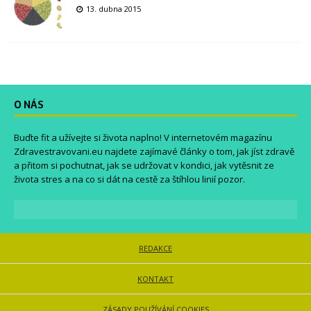
13. dubna 2015
O NÁS
Buďte fit a užívejte si života naplno! V internetovém magazínu
Zdravestravovani.eu
najdete zajímavé články o tom, jak jíst zdravě
a přitom si pochutnat, jak se udržovat v kondici, jak vytěsnit ze
života stres a na co si dát na cestě za štíhlou linií pozor.
REDAKCE
KONTAKT
ZÁSADY POUŽÍVÁNÍ COOKIES