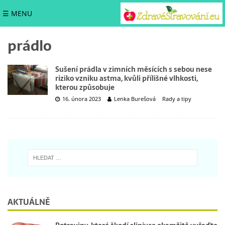
☰ MENU
prádlo
Sušení prádla v zimních měsících s sebou nese
riziko vzniku astma, kvůli přílišné vlhkosti,
kterou způsobuje
16. února 2023
Lenka Burešová
Rady a tipy
AKTUÁLNĚ