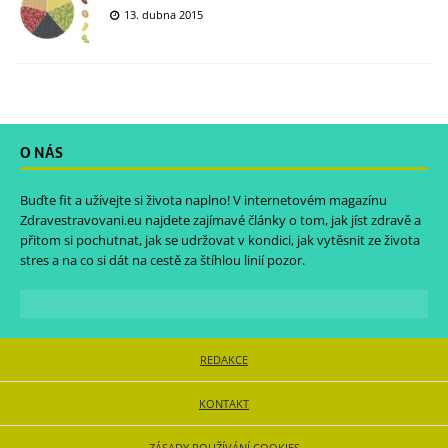
13. dubna 2015
O NÁS
Buďte fit a užívejte si života naplno! V internetovém magazínu
Zdravestravovani.eu
najdete zajímavé články o tom, jak jíst zdravě a
přitom si pochutnat, jak se udržovat v kondici, jak vytěsnit ze života
stres a na co si dát na cestě za štíhlou linií pozor.
REDAKCE
KONTAKT
ZÁSADY POUŽÍVÁNÍ COOKIES