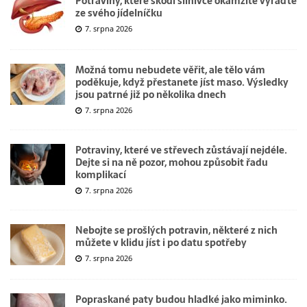
Potraviny, které škodí slinivce okamžitě vyřaďte
ze svého jídelníčku
7. srpna 2026
Možná tomu nebudete věřit, ale tělo vám
poděkuje, když přestanete jíst maso. Výsledky
jsou patrné již po několika dnech
7. srpna 2026
Potraviny, které ve střevech zůstávají nejdéle.
Dejte si na ně pozor, mohou způsobit řadu
komplikací
7. srpna 2026
Nebojte se prošlých potravin, některé z nich
můžete v klidu jíst i po datu spotřeby
7. srpna 2026
Popraskané paty budou hladké jako miminko.