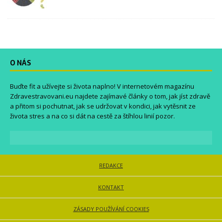
O NÁS
Buďte fit a užívejte si života naplno! V internetovém magazínu
Zdravestravovani.eu
najdete zajímavé články o tom, jak jíst zdravě
a přitom si pochutnat, jak se udržovat v kondici, jak vytěsnit ze
života stres a na co si dát na cestě za štíhlou linií pozor.
REDAKCE
KONTAKT
ZÁSADY POUŽÍVÁNÍ COOKIES