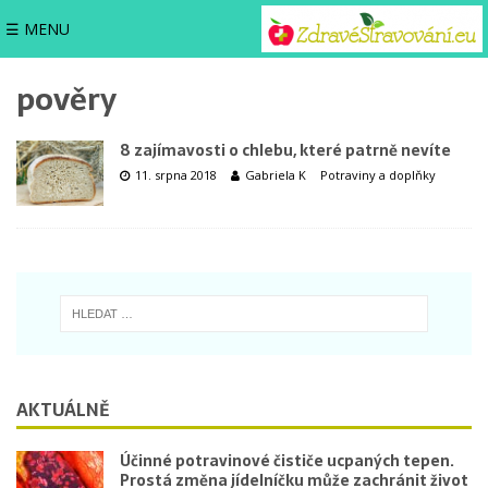
☰ MENU
pověry
8 zajímavosti o chlebu, které patrně nevíte
11. srpna 2018
Gabriela K
Potraviny a doplňky
AKTUÁLNĚ
Účinné potravinové čističe ucpaných tepen.
Prostá změna jídelníčku může zachránit život