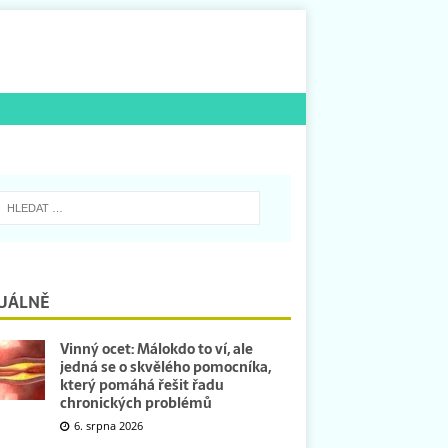
UÁLNĚ
Vinný ocet: Málokdo to ví, ale
jedná se o skvělého pomocníka,
který pomáhá řešit řadu
chronických problémů
6. srpna 2026