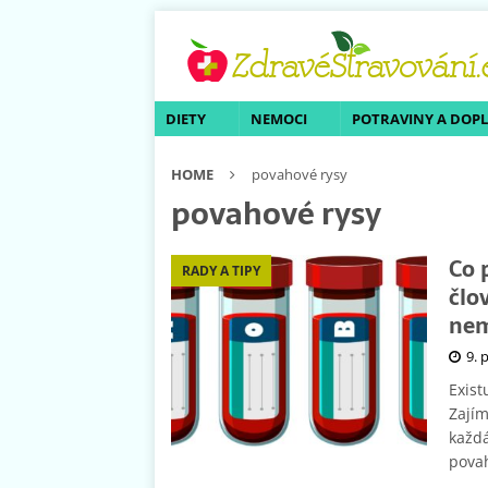
DIETY
NEMOCI
POTRAVINY A DOP
HOME
povahové rysy
povahové rysy
Co 
RADY A TIPY
člo
nem
9. 
Exist
Zajím
každá
pova