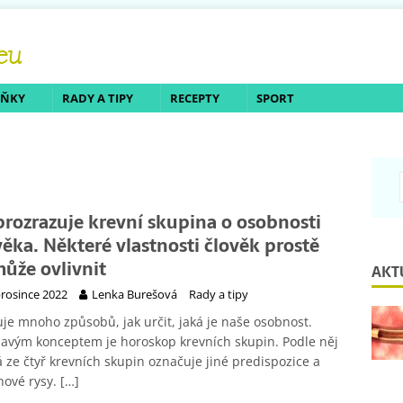
LŇKY
RADY A TIPY
RECEPTY
SPORT
prozrazuje krevní skupina o osobnosti
věka. Některé vlastnosti člověk prostě
ůže ovlivnit
AKT
prosince 2022
Lenka Burešová
Rady a tipy
uje mnoho způsobů, jak určit, jaká je naše osobnost.
avým konceptem je horoskop krevních skupin. Podle něj
 ze čtyř krevních skupin označuje jiné predispozice a
hové rysy.
[…]