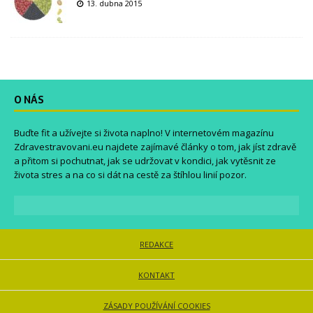
13. dubna 2015
O NÁS
Buďte fit a užívejte si života naplno! V internetovém magazínu
Zdravestravovani.eu
najdete zajímavé články o tom, jak jíst zdravě
a přitom si pochutnat, jak se udržovat v kondici, jak vytěsnit ze
života stres a na co si dát na cestě za štíhlou linií pozor.
REDAKCE
KONTAKT
ZÁSADY POUŽÍVÁNÍ COOKIES