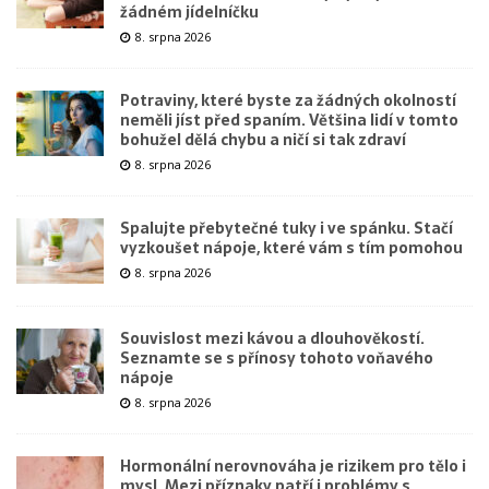
žádném jídelníčku
8. srpna 2026
Potraviny, které byste za žádných okolností
neměli jíst před spaním. Většina lidí v tomto
bohužel dělá chybu a ničí si tak zdraví
8. srpna 2026
Spalujte přebytečné tuky i ve spánku. Stačí
vyzkoušet nápoje, které vám s tím pomohou
8. srpna 2026
Souvislost mezi kávou a dlouhověkostí.
Seznamte se s přínosy tohoto voňavého
nápoje
8. srpna 2026
Hormonální nerovnováha je rizikem pro tělo i
mysl. Mezi příznaky patří i problémy s