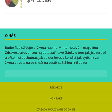
13. dubna 2015
O NÁS
Buďte fit a užívejte si života naplno! V internetovém magazínu
Zdravestravovani.eu
najdete zajímavé články o tom, jak jíst zdravě
a přitom si pochutnat, jak se udržovat v kondici, jak vytěsnit ze
života stres a na co si dát na cestě za štíhlou linií pozor.
REDAKCE
KONTAKT
ZÁSADY POUŽÍVÁNÍ COOKIES