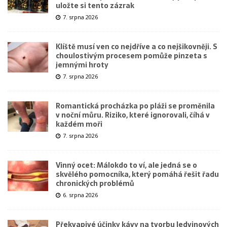
uložte si tento zázrak
7. srpna 2026
Klíště musí ven co nejdříve a co nejšikovněji. S
choulostivým procesem pomůže pinzeta s
jemnými hroty
7. srpna 2026
Romantická procházka po pláži se proměnila
v noční můru. Riziko, které ignorovali, číhá v
každém moři
7. srpna 2026
Vinný ocet: Málokdo to ví, ale jedná se o
skvělého pomocníka, který pomáhá řešit řadu
chronických problémů
6. srpna 2026
Překvapivé účinky kávy na tvorbu ledvinových