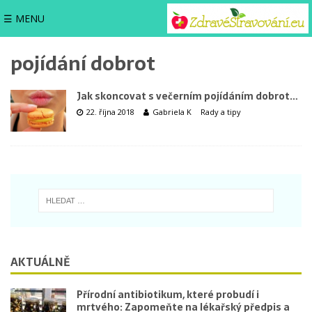
☰ MENU
pojídání dobrot
Jak skoncovat s večerním pojídáním dobrot…
22. října 2018
Gabriela K
Rady a tipy
AKTUÁLNĚ
Přírodní antibiotikum, které probudí i
mrtvého: Zapomeňte na lékařský předpis a