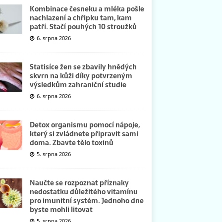
Kombinace česneku a mléka pošle
nachlazení a chřipku tam, kam
patří. Stačí pouhých 10 stroužků
6. srpna 2026
Statisíce žen se zbavily hnědých
skvrn na kůži díky potvrzeným
výsledkům zahraniční studie
6. srpna 2026
Detox organismu pomocí nápoje,
který si zvládnete připravit sami
doma. Zbavte tělo toxinů
5. srpna 2026
Naučte se rozpoznat příznaky
nedostatku důležitého vitamínu
pro imunitní systém. Jednoho dne
byste mohli litovat
5. srpna 2026