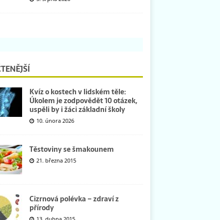
TENĚJŠÍ
Kvíz o kostech v lidském těle:
Úkolem je zodpovědět 10 otázek,
uspěli by i žáci základní školy
10. února 2026
Těstoviny se šmakounem
21. března 2015
Cizrnová polévka – zdraví z
přírody
13. dubna 2015