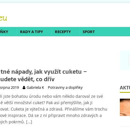
LŇKY
RADY A TIPY
RECEPTY
SPORT
tné nápady, jak využít cuketu –
udete vědět, co dřív
AKT
 srpna 2019
Gabriela K
Potraviny a doplňky
ili jste bohatou úrodu nebo vám někdo daroval ze své
ně větší množství cuket? Pak asi přemýšlíte, jak ji
ovat. Cuketa je výtečná a zdravá. Přinášíme vám trochu
ové inspirace. Dá se z ní připravit mnoho zdravých a
ných pokrmů.
[…]