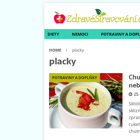
DIETY
NEMOCI
POTRAVINY A DOP
HOME
placky
placky
Chu
POTRAVINY A DOPLŇKY
neb
25.
Sklid
skliz
zprac
cuket
chut