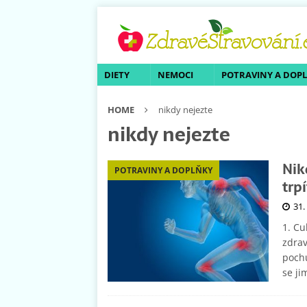
DIETY
NEMOCI
POTRAVINY A DOP
HOME
nikdy nejezte
nikdy nejezte
Nik
POTRAVINY A DOPLŇKY
trp
31.
1. Cu
zdrav
pochu
se ji