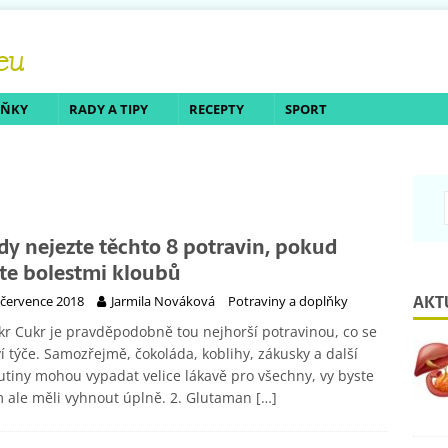
LŇKY
RADY A TIPY
RECEPTY
SPORT
dy nejezte těchto 8 potravin, pokud
íte bolestmi kloubů
AKT
 července 2018
Jarmila Nováková
Potraviny a doplňky
kr Cukr je pravděpodobně tou nejhorší potravinou, co se
í týče. Samozřejmě, čokoláda, koblihy, zákusky a další
tiny mohou vypadat velice lákavě pro všechny, vy byste
m ale měli vyhnout úplně. 2. Glutaman
[…]