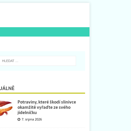
UÁLNĚ
Potraviny, které škodí slinivce
okamžitě vyřaďte ze svého
jídelníčku
7. srpna 2026