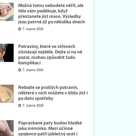
Možná tomu nebudete věřit, ale
tělo vám poděkuje, když
přestanete jíst maso. Výsledky
jsou patrné již po několika dnech
7. srpna 2026
Potraviny, které ve střevech
zůstávají nejdéle. Dejte si na ně
pozor, mohou způsobit řadu
komplikací
7. srpna 2026
Nebojte se prošlých potravin,
některé z nich můžete v klidu jíst i
po datu spotřeby
7. srpna 2026
Popraskané paty budou hladké
jako miminko. Mezi účinné
spojence patří jablečný ocet i