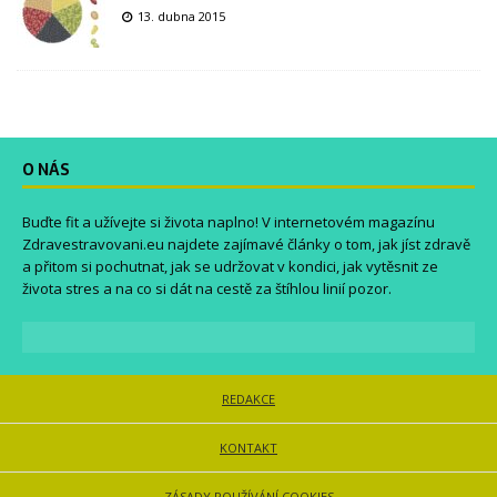
13. dubna 2015
O NÁS
Buďte fit a užívejte si života naplno! V internetovém magazínu
Zdravestravovani.eu
najdete zajímavé články o tom, jak jíst zdravě
a přitom si pochutnat, jak se udržovat v kondici, jak vytěsnit ze
života stres a na co si dát na cestě za štíhlou linií pozor.
REDAKCE
KONTAKT
ZÁSADY POUŽÍVÁNÍ COOKIES