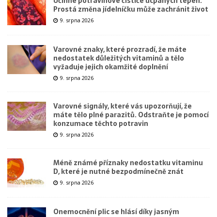
Účinné potravinové čističe ucpaných tepen.
Prostá změna jídelníčku může zachránit život
9. srpna 2026
Varovné znaky, které prozradí, že máte
nedostatek důležitých vitaminů a tělo
vyžaduje jejich okamžité doplnění
9. srpna 2026
Varovné signály, které vás upozorňují, že
máte tělo plné parazitů. Odstraňte je pomocí
konzumace těchto potravin
9. srpna 2026
Méně známé příznaky nedostatku vitaminu
D, které je nutné bezpodmínečně znát
9. srpna 2026
Onemocnění plic se hlásí díky jasným